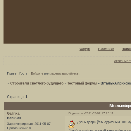
Форум
Участники
Поис
Активные 
Привет, Гость!
Войдите
или
зарегистрируйтесь
.
»
Строители светлого будущего
»
Тестовый форум
»
Вітальня/прихож
Страница:
1
Вітальня/п
Galinka
Поделиться
2011-05-07 17:25:11
Новичок
Дзень добры ўсім сур'ёзным і не н
Зарегистрирован
: 2011-05-07
Приглашений:
0
Давайце пакідаць у гэтай тэме добрыя сло